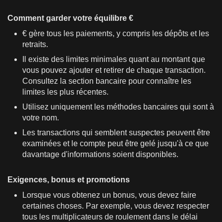
Comment garder votre équilibre €
€ gère tous les paiements, y compris les dépôts et les
retraits.
Il existe des limites minimales quant au montant que
vous pouvez ajouter et retirer de chaque transaction.
Consultez la section bancaire pour connaître les
limites les plus récentes.
Utilisez uniquement les méthodes bancaires qui sont à
votre nom.
Les transactions qui semblent suspectes peuvent être
examinées et le compte peut être gelé jusqu'à ce que
davantage d'informations soient disponibles.
Exigences, bonus et promotions
Lorsque vous obtenez un bonus, vous devez faire
certaines choses. Par exemple, vous devez respecter
tous les multiplicateurs de roulement dans le délai