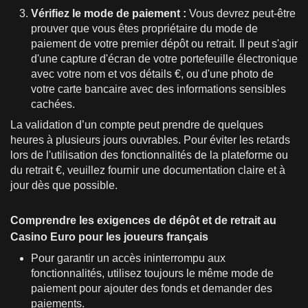
Vérifiez le mode de paiement :
Vous devrez peut-être
prouver que vous êtes propriétaire du mode de
paiement de votre premier dépôt ou retrait. Il peut s'agir
d'une capture d'écran de votre portefeuille électronique
avec votre nom et vos détails €, ou d'une photo de
votre carte bancaire avec des informations sensibles
cachées.
La validation d’un compte peut prendre de quelques
heures à plusieurs jours ouvrables. Pour éviter les retards
lors de l'utilisation des fonctionnalités de la plateforme ou
du retrait €, veuillez fournir une documentation claire et à
jour dès que possible.
Comprendre les exigences de dépôt et de retrait au
Casino Euro pour les joueurs français
Pour garantir un accès ininterrompu aux
fonctionnalités, utilisez toujours le même mode de
paiement pour ajouter des fonds et demander des
paiements.