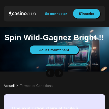
Se connecter
S'inscrire
Spin Wild-Gagnez Bright !!
Jouez maintenant
Accueil
Termes et Conditions
Une explication claire et facile à