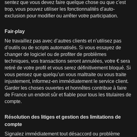
sentez que vous devez faire quelque chose ou que c'est
trop, vous pouvez utiliser les fonctionnalités d'auto-
exclusion pour modifier ou arrêter votre participation.
Fair-play
Ne travaillez pas avec d’autres clients et n’utilisez pas
d’outils ou de scripts automatisés. Si vous essayez de
changer de logiciel ou de profiter de problèmes
techniques, vos transactions seront annulées, votre € sera
retiré de votre profil et vous serez définitivement bloqué. Si
vous pensez que quelqu’un vous maltraite ou vous traite
injustement, informez-en immédiatement le service client.
Garder les choses ouvertes et honnêtes contribue à faire
de France un endroit sûr et fiable pour tous les titulaires de
compte.
Résolution des litiges et gestion des limitations de
compte
Signalez immédiatement tout désaccord ou problème