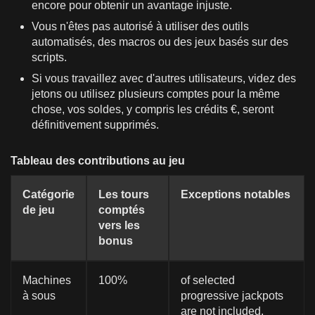
encore pour obtenir un avantage injuste.
Vous n'êtes pas autorisé à utiliser des outils
automatisés, des macros ou des jeux basés sur des
scripts.
Si vous travaillez avec d'autres utilisateurs, videz des
jetons ou utilisez plusieurs comptes pour la même
chose, vos soldes, y compris les crédits €, seront
définitivement supprimés.
Tableau des contributions au jeu
Catégorie
Les tours
Exceptions notables
de jeu
comptés
vers les
bonus
Machines
100%
of selected
à sous
progressive jackpots
are not included.