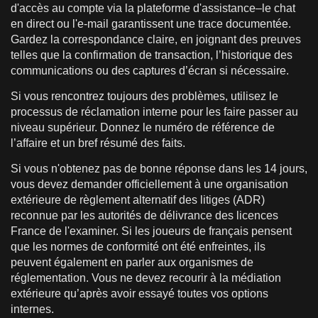
d'accès au compte via la plateforme d'assistance–le chat
en direct ou l'e-mail garantissent une trace documentée.
Gardez la correspondance claire, en joignant des preuves
telles que la confirmation de transaction, l’historique des
communications ou des captures d’écran si nécessaire.
Si vous rencontrez toujours des problèmes, utilisez le
processus de réclamation interne pour les faire passer au
niveau supérieur. Donnez le numéro de référence de
l’affaire et un bref résumé des faits.
Si vous n'obtenez pas de bonne réponse dans les 14 jours,
vous devez demander officiellement à une organisation
extérieure de règlement alternatif des litiges (ADR)
reconnue par les autorités de délivrance des licences
France de l'examiner. Si les joueurs de français pensent
que les normes de conformité ont été enfreintes, ils
peuvent également en parler aux organismes de
réglementation. Vous ne devez recourir à la médiation
extérieure qu’après avoir essayé toutes vos options
internes.