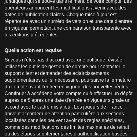
juridiques qui se trouve dans le menu de votre compte. Les
opérateurs annoncent les modifications à venir avec des
dates de publication claires. Chaque mise à jour est
répertoriée avec un numéro de version et une date d'entrée
en vigueur, permettant une comparaison transparente avec
les éditions précédentes.
Quelle action est requise
Si vous n’êtes pas d’accord avec une politique révisée,
utilisez les outils de gestion de compte pour contacter le
support client et demander des éclaircissements
supplémentaires ou, si nécessaire, poursuivre la fermeture
du compte avant l’entrée en vigueur des nouvelles règles.
Continuer à accéder à votre compte ou à effectuer un dépôt
auprès de € après une date d'entrée en vigueur signale un
accord avec le cadre mis à jour. Les joueurs de France
doivent accorder une attention particulière aux sections
localisées car elles peuvent avoir des règles spéciales,
comme des modifications des limites maximales de retrait
ou des étapes supplémentaires d'authentification basées