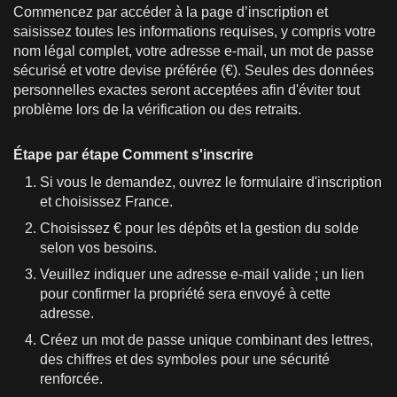
Commencez par accéder à la page d’inscription et
saisissez toutes les informations requises, y compris votre
nom légal complet, votre adresse e-mail, un mot de passe
sécurisé et votre devise préférée (€). Seules des données
personnelles exactes seront acceptées afin d'éviter tout
problème lors de la vérification ou des retraits.
Étape par étape Comment s'inscrire
Si vous le demandez, ouvrez le formulaire d'inscription
et choisissez France.
Choisissez € pour les dépôts et la gestion du solde
selon vos besoins.
Veuillez indiquer une adresse e-mail valide ; un lien
pour confirmer la propriété sera envoyé à cette
adresse.
Créez un mot de passe unique combinant des lettres,
des chiffres et des symboles pour une sécurité
renforcée.