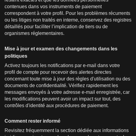
contenues dans vos instruments de paiement
correspondent à votre profil. Pour les problèmes récurrents
ou les litiges non traités en interne, conservez des registres
détaillés pour faciliter l’implication de tiers ou de
organismes réglementaires.
Mise à jour et examen des changements dans les
politiques
Activez toujours les notifications par e-mail dans votre
profil de compte pour recevoir des alertes directes
concernant toute mise à jour des règles d'utilisation ou des
documents de confidentialité. Vérifiez rapidement les
messages envoyés à votre adresse e-mail enregistrée, car
les modifications peuvent avoir un impact sur tout, des
contrôles d'identité aux procédures de paiement.
Comment rester informé
Revisitez fréquemment la section dédiée aux informations