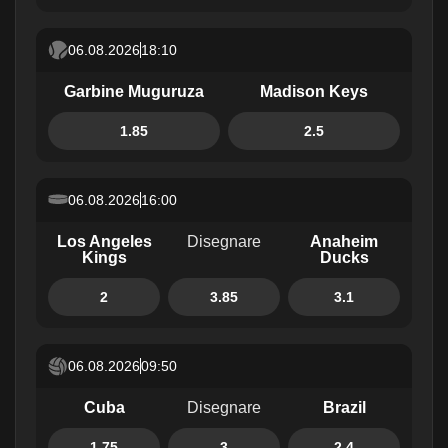
06.08.2026
18:10
Garbine Muguruza
Madison Keys
1.85
2.5
06.08.2026
16:00
Los Angeles
Disegnare
Anaheim
Kings
Ducks
2
3.85
3.1
06.08.2026
09:50
Cuba
Disegnare
Brazil
1.75
3
2.4