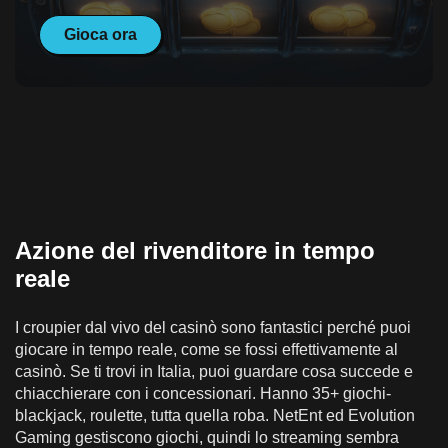
Gioca ora
Azione del rivenditore in tempo
reale
I croupier dal vivo del casinò sono fantastici perché puoi
giocare in tempo reale, come se fossi effettivamente al
casinò. Se ti trovi in Italia, puoi guardare cosa succede e
chiacchierare con i concessionari. Hanno 35+ giochi-
blackjack, roulette, tutta quella roba. NetEnt ed Evolution
Gaming gestiscono giochi, quindi lo streaming sembra