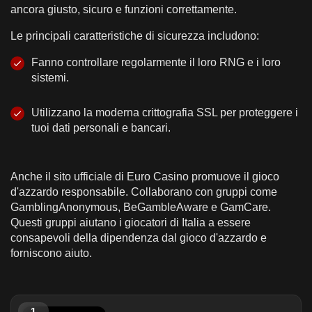
ancora giusto, sicuro e funzioni correttamente.
Le principali caratteristiche di sicurezza includono:
Fanno controllare regolarmente il loro RNG e i loro
sistemi.
Utilizzano la moderna crittografia SSL per proteggere i
tuoi dati personali e bancari.
Anche il sito ufficiale di Euro Casino promuove il gioco
d'azzardo responsabile. Collaborano con gruppi come
GamblingAnonymous, BeGambleAware e GamCare.
Questi gruppi aiutano i giocatori di Italia a essere
consapevoli della dipendenza dal gioco d'azzardo e
forniscono aiuto.
1