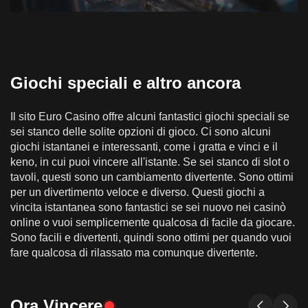
Giochi speciali e altro ancora
Il sito Euro Casino offre alcuni fantastici giochi speciali se
sei stanco delle solite opzioni di gioco. Ci sono alcuni
giochi istantanei e interessanti, come i gratta e vinci e il
keno, in cui puoi vincere all'istante. Se sei stanco di slot o
tavoli, questi sono un cambiamento divertente. Sono ottimi
per un divertimento veloce e diverso. Questi giochi a
vincita istantanea sono fantastici se sei nuovo nei casinò
online o vuoi semplicemente qualcosa di facile da giocare.
Sono facili e divertenti, quindi sono ottimi per quando vuoi
fare qualcosa di rilassato ma comunque divertente.
Ora Vincere