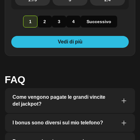
1
2
3
4
Successivo
Vedi di più
FAQ
Come vengono pagate le grandi vincite
del jackpot?
I bonus sono diversi sul mio telefono?