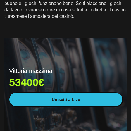
buono e i giochi funzionano bene. Se ti piacciono i giochi
da tavolo o vuoi scoprire di cosa si tratta in diretta, il casinò
ti trasmette l'atmosfera del casinò.
Vittoria massima
53400€
Unisciti a Live