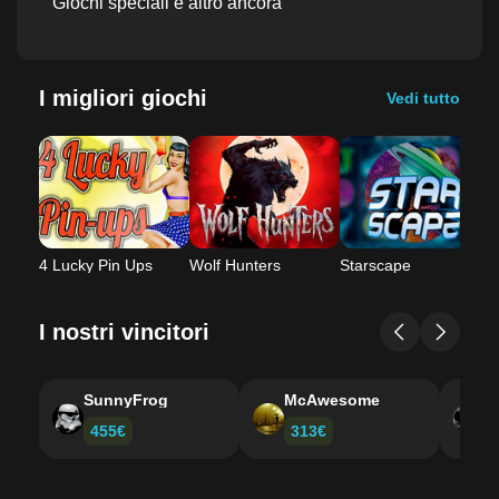
Giochi speciali e altro ancora
Ricompense fantastiche
Servizi bancari facili e sicuri
I migliori giochi
Vedi tutto
Gioca in movimento
Gioca in sicurezza
4 Lucky Pin Ups
Wolf Hunters
Starscape
M
I nostri vincitori
SunnyFrog
McAwesome
A
455€
313€