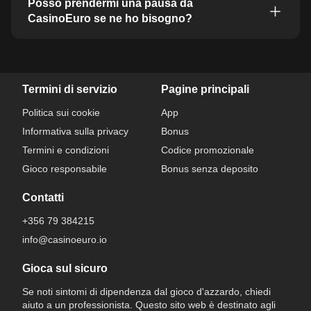
Posso prendermi una pausa da
CasinoEuro se ne ho bisogno?
Termini di servizio
Pagine principali
Politica sui cookie
App
Informativa sulla privacy
Bonus
Termini e condizioni
Codice promozionale
Gioco responsabile
Bonus senza deposito
Contatti
+356 79 384215
info@casinoeuro.io
Gioca sul sicuro
Se noti sintomi di dipendenza dal gioco d'azzardo, chiedi
aiuto a un professionista. Questo sito web è destinato agli