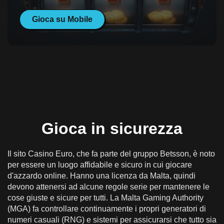
Gioca su Mobile
Gioca in sicurezza
Il sito Casino Euro, che fa parte del gruppo Betsson, è noto
per essere un luogo affidabile e sicuro in cui giocare
d'azzardo online. Hanno una licenza da Malta, quindi
devono attenersi ad alcune regole serie per mantenere le
cose giuste e sicure per tutti. La Malta Gaming Authority
(MGA) fa controllare continuamente i propri generatori di
numeri casuali (RNG) e sistemi per assicurarsi che tutto sia