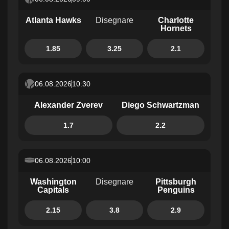
Atlanta Hawks
Disegnare
Charlotte
Hornets
1.85
3.25
2.1
06.08.2026
10:30
Alexander Zverev
Diego Schwartzman
1.7
2.2
06.08.2026
10:00
Washington
Disegnare
Pittsburgh
Capitals
Penguins
2.15
3.8
2.9