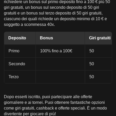
richiedere un bonus sul primo deposito fino a 100 € più 50
giri gratuiti, un bonus sul secondo deposito di 50 giri
gratuiti e un bonus sul terzo deposito di 50 giri gratuiti,
ciascuno dei quali richiede un deposito minimo di 10 € e
soggetto a scommessa 40x.
Deposito
Bonus
Giri gratuiti
Primo
100% fino a 100€
50
Secondo
50
Terzo
50
Dopo esserti iscritto, puoi partecipare alle offerte
giornaliere e ai tornei. Puoi ottenere fantastiche opzioni
come giri gratuiti, cashback e offerte speciali. È un modo
divertente per giocare di più!