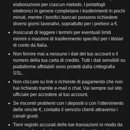
elaborazione per ciascun metodo. I portafogli
elettronici in genere completano i trasferimenti in pochi
minuti, mentre i bonifici bancari possono richiedere
diversi giorni lavorativi, soprattutto per i prelievi a €.
Assicurati di leggere i termini per eventuali limiti
minimi o massimi di trasferimento specifici per i titolari
di conto da Italia.
Non fornire mai a nessuno i dati del tuo account o il
numero della tua carta di credito. Tutti i dati sensibili su
piattaforme affidabili sono protetti dalla crittografia
SSL.
Non cliccare su link o richieste di pagamento che non
hai richiesto tramite e-mail o chat. Vai sempre sul sito
ufficiale per accedere al tuo account.
Se riscontri problemi con i depositi o con l'ottenimento
delle vincite €, contatta il servizio clienti attraverso i
canali giusti.
Tieni registri accurati delle tue transazioni in modo da