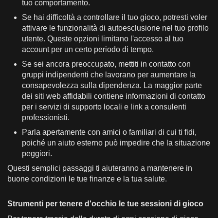
tuo comportamento.
Se hai difficoltà a controllare il tuo gioco, potresti voler
attivare le funzionalità di autoesclusione nel tuo profilo
utente. Queste opzioni limitano l'accesso al tuo
account per un certo periodo di tempo.
Se sei ancora preoccupato, mettiti in contatto con
gruppi indipendenti che lavorano per aumentare la
consapevolezza sulla dipendenza. La maggior parte
dei siti web affidabili contiene informazioni di contatto
per i servizi di supporto locali e link a consulenti
professionisti.
Parla apertamente con amici o familiari di cui ti fidi,
poiché un aiuto esterno può impedire che la situazione
peggiori.
Questi semplici passaggi ti aiuteranno a mantenere in
buone condizioni le tue finanze e la tua salute.
Strumenti per tenere d'occhio le tue sessioni di gioco