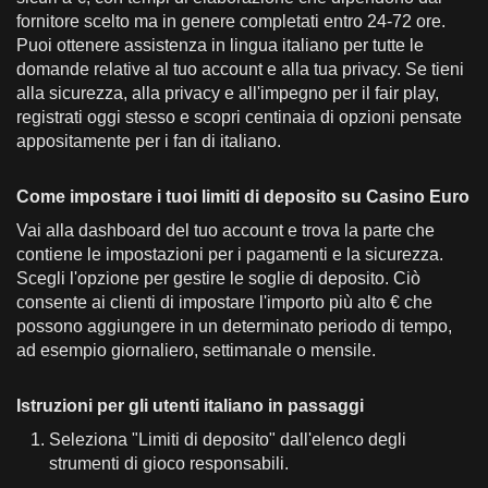
fornitore scelto ma in genere completati entro 24-72 ore.
Puoi ottenere assistenza in lingua italiano per tutte le
domande relative al tuo account e alla tua privacy. Se tieni
alla sicurezza, alla privacy e all'impegno per il fair play,
registrati oggi stesso e scopri centinaia di opzioni pensate
appositamente per i fan di italiano.
Come impostare i tuoi limiti di deposito su Casino Euro
Vai alla dashboard del tuo account e trova la parte che
contiene le impostazioni per i pagamenti e la sicurezza.
Scegli l'opzione per gestire le soglie di deposito. Ciò
consente ai clienti di impostare l'importo più alto € che
possono aggiungere in un determinato periodo di tempo,
ad esempio giornaliero, settimanale o mensile.
Istruzioni per gli utenti italiano in passaggi
Seleziona "Limiti di deposito" dall'elenco degli
strumenti di gioco responsabili.