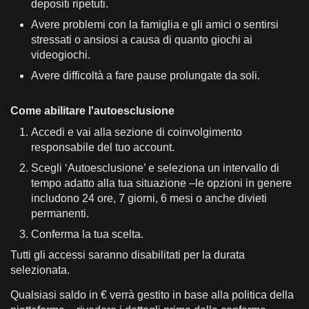
depositi ripetuti.
Avere problemi con la famiglia e gli amici o sentirsi
stressati o ansiosi a causa di quanto giochi ai
videogiochi.
Avere difficoltà a fare pause prolungate da soli.
Come abilitare l'autoesclusione
Accedi e vai alla sezione di coinvolgimento
responsabile del tuo account.
Scegli ‘Autoesclusione’ e seleziona un intervallo di
tempo adatto alla tua situazione –le opzioni in genere
includono 24 ore, 7 giorni, 6 mesi o anche divieti
permanenti.
Conferma la tua scelta.
Tutti gli accessi saranno disabilitati per la durata
selezionata.
Qualsiasi saldo in € verrà gestito in base alla politica della