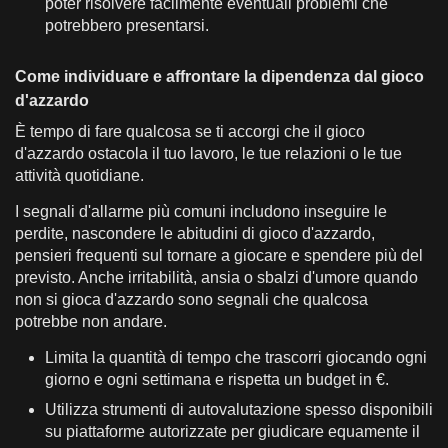
poter risolvere facilmente eventuali problemi che
potrebbero presentarsi.
Come individuare e affrontare la dipendenza dal gioco
d'azzardo
È tempo di fare qualcosa se ti accorgi che il gioco
d'azzardo ostacola il tuo lavoro, le tue relazioni o le tue
attività quotidiane.
I segnali d'allarme più comuni includono inseguire le
perdite, nascondere le abitudini di gioco d'azzardo,
pensieri frequenti sul tornare a giocare e spendere più del
previsto. Anche irritabilità, ansia o sbalzi d'umore quando
non si gioca d'azzardo sono segnali che qualcosa
potrebbe non andare.
Limita la quantità di tempo che trascorri giocando ogni
giorno e ogni settimana e rispetta un budget in €.
Utilizza strumenti di autovalutazione spesso disponibili
su piattaforme autorizzate per giudicare equamente il