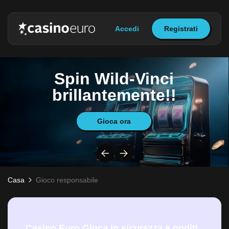
Accedi
Registrati
Spin Wild-Vinci
brillantemente!!
Gioca ora
Casa
Gioco responsabile
Casino Euro Gioca in sicurezza e goditi