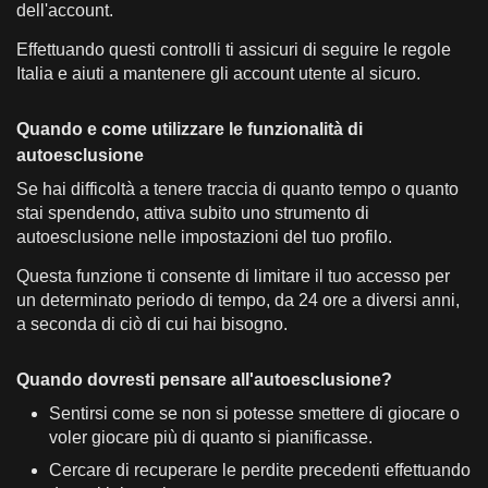
dell'account.
Effettuando questi controlli ti assicuri di seguire le regole
Italia e aiuti a mantenere gli account utente al sicuro.
Quando e come utilizzare le funzionalità di
autoesclusione
Se hai difficoltà a tenere traccia di quanto tempo o quanto
stai spendendo, attiva subito uno strumento di
autoesclusione nelle impostazioni del tuo profilo.
Questa funzione ti consente di limitare il tuo accesso per
un determinato periodo di tempo, da 24 ore a diversi anni,
a seconda di ciò di cui hai bisogno.
Quando dovresti pensare all'autoesclusione?
Sentirsi come se non si potesse smettere di giocare o
voler giocare più di quanto si pianificasse.
Cercare di recuperare le perdite precedenti effettuando