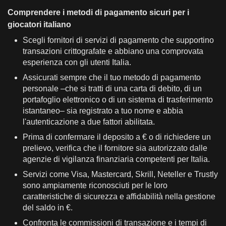
Comprendere i metodi di pagamento sicuri per i
giocatori italiano
Scegli fornitori di servizi di pagamento che supportino
transazioni crittografate e abbiano una comprovata
esperienza con gli utenti Italia.
Assicurati sempre che il tuo metodo di pagamento
personale –che si tratti di una carta di debito, di un
portafoglio elettronico o di un sistema di trasferimento
istantaneo– sia registrato a tuo nome e abbia
l'autenticazione a due fattori abilitata.
Prima di confermare il deposito a € o di richiedere un
prelievo, verifica che il fornitore sia autorizzato dalle
agenzie di vigilanza finanziaria competenti per Italia.
Servizi come Visa, Mastercard, Skrill, Neteller e Trustly
sono ampiamente riconosciuti per le loro
caratteristiche di sicurezza e affidabilità nella gestione
del saldo in €.
Confronta le commissioni di transazione e i tempi di