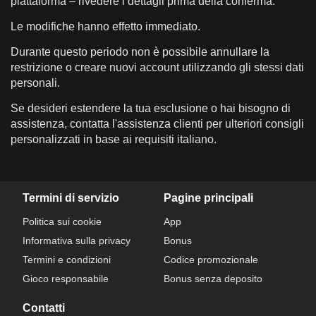
piattaforma – rivedere i dettagli prima della conferma.
Le modifiche hanno effetto immediato.
Durante questo periodo non è possibile annullare la
restrizione o creare nuovi account utilizzando gli stessi dati
personali.
Se desideri estendere la tua esclusione o hai bisogno di
assistenza, contatta l'assistenza clienti per ulteriori consigli
personalizzati in base ai requisiti italiano.
Termini di servizio
Pagine principali
Politica sui cookie
App
Informativa sulla privacy
Bonus
Termini e condizioni
Codice promozionale
Gioco responsabile
Bonus senza deposito
Contatti