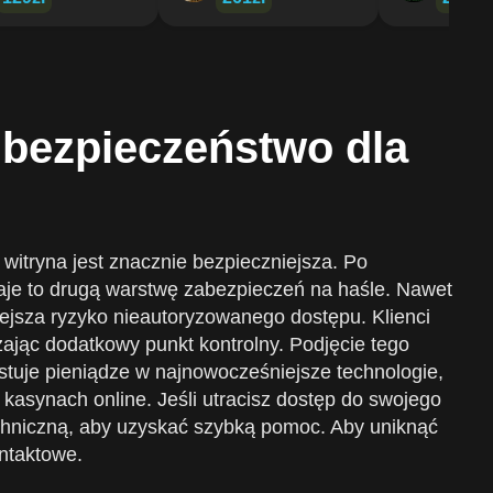
 bezpieczeństwo dla
witryna jest znacznie bezpieczniejsza. Po
aje to drugą warstwę zabezpieczeń na haśle. Nawet
ejsza ryzyko nieautoryzowanego dostępu. Klienci
zając dodatkowy punkt kontrolny. Podjęcie tego
tuje pieniądze w najnowocześniejsze technologie,
w kasynach online. Jeśli utracisz dostęp do swojego
echniczną, aby uzyskać szybką pomoc. Aby uniknąć
ontaktowe.