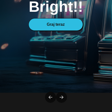
Bright!!
Graj teraz