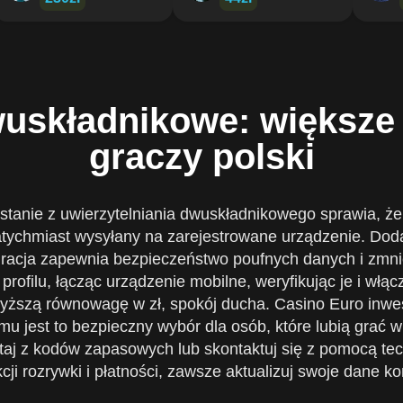
im urządzeniem
wuskładnikowe: większe
datkowego bezpieczeństwa
graczy polski
 i platform innych firm
ugiwanymi kontami społecznościowymi ma wyraźne korzyści
stanie z uwierzytelniania dwuskładnikowego sprawia, że 
atychmiast wysyłany na zarejestrowane urządzenie. Dod
guracja zapewnia bezpieczeństwo poufnych danych i zmni
rofilu, łącząc urządzenie mobilne, weryfikując je i włąc
yższą równowagę w zł, spokój ducha. Casino Euro inwes
emu jest to bezpieczny wybór dla osób, które lubią grać 
tkowników
staj z kodów zapasowych lub skontaktuj się z pomocą t
ji rozrywki i płatności, zawsze aktualizuj swoje dane k
 poprzez czyszczenie pamięci podręcznej przeglądarki