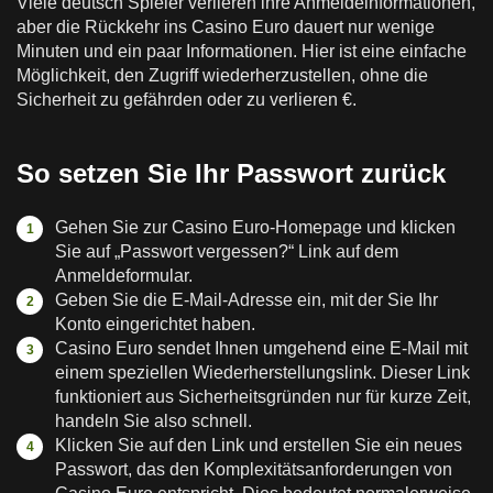
Viele deutsch Spieler verlieren ihre Anmeldeinformationen,
aber die Rückkehr ins Casino Euro dauert nur wenige
Minuten und ein paar Informationen. Hier ist eine einfache
Möglichkeit, den Zugriff wiederherzustellen, ohne die
Sicherheit zu gefährden oder zu verlieren €.
So setzen Sie Ihr Passwort zurück
Gehen Sie zur Casino Euro-Homepage und klicken
Sie auf „Passwort vergessen?“ Link auf dem
Anmeldeformular.
Geben Sie die E-Mail-Adresse ein, mit der Sie Ihr
Konto eingerichtet haben.
Casino Euro sendet Ihnen umgehend eine E-Mail mit
einem speziellen Wiederherstellungslink. Dieser Link
funktioniert aus Sicherheitsgründen nur für kurze Zeit,
handeln Sie also schnell.
Klicken Sie auf den Link und erstellen Sie ein neues
Passwort, das den Komplexitätsanforderungen von