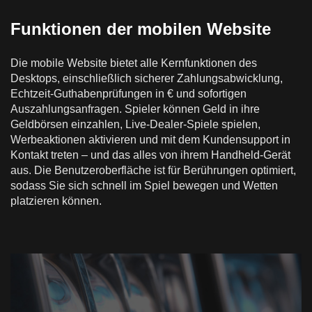
Funktionen der mobilen Website
Die mobile Website bietet alle Kernfunktionen des
Desktops, einschließlich sicherer Zahlungsabwicklung,
Echtzeit-Guthabenprüfungen in € und sofortigen
Auszahlungsanfragen. Spieler können Geld in ihre
Geldbörsen einzahlen, Live-Dealer-Spiele spielen,
Werbeaktionen aktivieren und mit dem Kundensupport in
Kontakt treten – und das alles von ihrem Handheld-Gerät
aus. Die Benutzeroberfläche ist für Berührungen optimiert,
sodass Sie sich schnell im Spiel bewegen und Wetten
platzieren können.