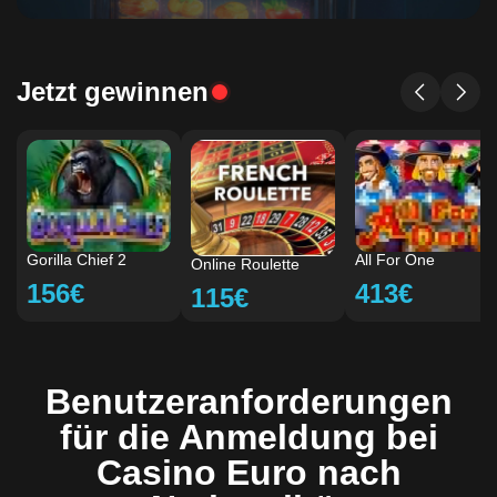
Jetzt gewinnen
Gorilla Chief 2
All For One
Online Roulette
156€
413€
115€
Benutzeranforderungen
für die Anmeldung bei
Casino Euro nach