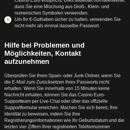
Casino Euro entspricht. Dies bedeutet normalerweise,
dass Sie eine Mischung aus Groß-, Klein- und
numerischen Symbolen verwenden.
Um Ihr €-Guthaben sicher zu halten, verwenden Sie
nicht mehr als einmal dasselbe Passwort.
Hilfe bei Problemen und
Möglichkeiten, Kontakt
aufzunehmen
Überprüfen Sie Ihren Spam- oder Junk-Ordner, wenn Sie
die E-Mail zum Zurücksetzen Ihres Passworts nicht
erhalten. Wenn Sie innerhalb von 15 Minuten keine
Nachricht erhalten, können Sie das Casino Euro-
Supportteam per Live-Chat oder über das offizielle
Supportformular erreichen. Machen Sie sich bereit, Ihre
Identität zu beweisen, indem Sie Ihre
Registrierungsinformationen wie Ihr Geburtsdatum und die
letzten vier Ziffern Ihrer registrierten Telefonnummer