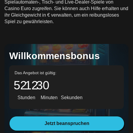
Spielautomaten-, Tisch- und Live-Dealer-Spiele von
Casino Euro zugreifen. Sie können auch Hilfe erhalten und
ihr Gleichgewicht in € verwalten, um ein reibungsloses
Spiel zu gewährleisten.
Willkommensbonus
Das Angebot ist gültig:
52
12
29
Stunden
Minuten
Sekunden
Jetzt beanspruchen