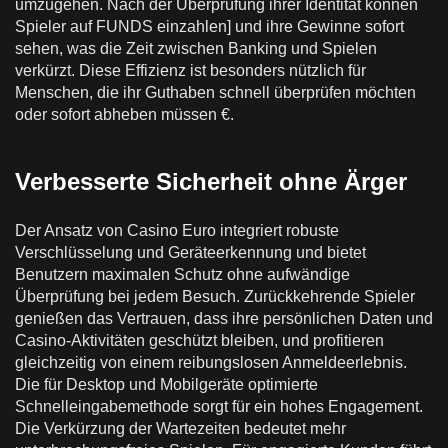
umzugehen. Nach der Überprüfung ihrer Identität können
Spieler auf FUNDS einzahlen] und ihre Gewinne sofort
sehen, was die Zeit zwischen Banking und Spielen
verkürzt. Diese Effizienz ist besonders nützlich für
Menschen, die ihr Guthaben schnell überprüfen möchten
oder sofort abheben müssen €.
Verbesserte Sicherheit ohne Ärger
Der Ansatz von Casino Euro integriert robuste
Verschlüsselung und Geräteerkennung und bietet
Benutzern maximalen Schutz ohne aufwändige
Überprüfung bei jedem Besuch. Zurückkehrende Spieler
genießen das Vertrauen, dass ihre persönlichen Daten und
Casino-Aktivitäten geschützt bleiben, und profitieren
gleichzeitig von einem reibungslosen Anmeldeerlebnis.
Die für Desktop und Mobilgeräte optimierte
Schnelleingabemethode sorgt für ein hohes Engagement.
Die Verkürzung der Wartezeiten bedeutet mehr