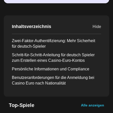
Inhaltsverzeichnis
Hide
Zwei-Faktor-Authentifizierung: Mehr Sicherheit
für deutsch-Spieler
Schritt-für-Schritt-Anleitung für deutsch Spieler
zum Erstellen eines Casino-Euro-Kontos
Persönliche Informationen und Compliance
Benutzeranforderungen für die Anmeldung bei
Casino Euro nach Nationalität
Überprüfung und personenbezogene Daten
Informationen zu Technologie und Verbindungen
Top-Spiele
Alle anzeigen
So erhalten Sie ein Passwort zurück, das Sie im