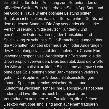
Eine Schritt-für-Schritt-Anleitung zum Herunterladen der
offiziellen Casino Euro App erhalten Sie im App Store und
bei Google Play. Für eine optimale Leistung sollten
Benutzer sicherstellen, dass die Software ihres Geräts auf
dem neuesten Stand ist. Die App verwendet eine starke
Verschlüsselung, um die deutsch Kunden- € und
persönlichen Daten während jeder Transaktion und
Spielsitzung zu schützen. Push-Benachrichtigungen über
die App halten Kunden über neue Boni oder Änderungen
des Auszahlungsstatus auf dem Laufenden. Casino Euro
verwendet responsives Webdesign für Personen, die die
Browseroption verwenden. Dies bedeutet, dass die Größe
der Site automatisch an kleine Bildschirme angepasst wird,
ohne dass Spieloptionen oder Bankmethoden verloren
gehen. Dank optimierter Videoqualitätseinstellungen
können Spieler problemlos zwischen Hoch- und
Querformat wechseln, schnell ihre Lieblings-Casinospiele
finden und Live-Streams auch bei langsameren
Verbindungen ansehen. Alle Funktionen, die auf einem
Desktop verfügbar sind, sind auch auf einem tragbaren