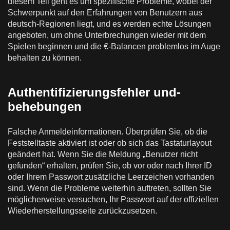
diesem Teil geht es um spezifische Probleme, wobei der
Schwerpunkt auf den Erfahrungen von Benutzern aus
deutsch-Regionen liegt, und es werden echte Lösungen
angeboten, um ohne Unterbrechungen wieder mit dem
Spielen beginnen und die €-Balancen problemlos im Auge
behalten zu können.
Authentifizierungsfehler und-
behebungen
Falsche Anmeldeinformationen. Überprüfen Sie, ob die
Feststelltaste aktiviert ist oder ob sich das Tastaturlayout
geändert hat. Wenn Sie die Meldung „Benutzer nicht
gefunden“ erhalten, prüfen Sie, ob vor oder nach Ihrer ID
oder Ihrem Passwort zusätzliche Leerzeichen vorhanden
sind. Wenn die Probleme weiterhin auftreten, sollten Sie
möglicherweise versuchen, Ihr Passwort auf der offiziellen
Wiederherstellungsseite zurückzusetzen.