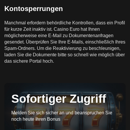
Kontosperrungen
Manchmal erfordern behördliche Kontrollen, dass ein Profil
für kurze Zeit inaktiv ist. Casino Euro hat Ihnen
möglicherweise eine E-Mail zu Dokumentenanfragen
gesendet. Überprüfen Sie Ihre E-Mails, einschließlich Ihres
Spam-Ordners. Um die Reaktivierung zu beschleunigen,
laden Sie die Dokumente bitte so schnell wie möglich über
das sichere Portal hoch.
Sofortiger Zugriff
Melden Sie sich sicher an und beanspruchen Sie
noch heute Ihren Bonus