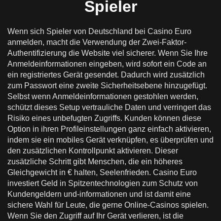
Spieler
Laden Sie die App herunter und stellen Sie
sicher, dass sie mit Ihrem Gerät funktioniert
Wenn sich Spieler von Deutschland bei Casino Euro
Vorteile der Quick Login-Funktion von Casino
anmelden, macht die Verwendung der Zwei-Faktor-
Euro
Authentifizierung die Website viel sicherer. Wenn Sie Ihre
Optimierte Zahlungsabwicklung
Anmeldeinformationen eingeben, wird sofort ein Code an
ein registriertes Gerät gesendet. Dadurch wird zusätzlich
Verbesserte Sicherheit ohne Ärger
zum Passwort eine zweite Sicherheitsebene hinzugefügt.
Aktivieren der Zwei-Faktor-Authentifizierung für
Selbst wenn Anmeldeinformationen gestohlen werden,
zusätzliche Sicherheit
schützt dieses Setup vertrauliche Daten und verringert das
Risiko eines unbefugten Zugriffs. Kunden können diese
Anmeldung über soziale Medien und Plattformen
Option in ihren Profileinstellungen ganz einfach aktivieren,
von Drittanbietern
indem sie ein mobiles Gerät verknüpfen, es überprüfen und
Die Einrichtung eines Single Sign-on (sso) mit
den zusätzlichen Kontrollpunkt aktivieren. Dieser
den unterstützten Sozialkonten hat klare Vorteile
zusätzliche Schritt gibt Menschen, die ein höheres
Gleichgewicht in € halten, Seelenfrieden. Casino Euro
So halten Sie Ihr Casino Euro-Konto offen
investiert Geld in Spitzentechnologien zum Schutz von
Sitzungssicherheit und Timeout-Einstellungen
Kundengeldern und-informationen und ist damit eine
sichere Wahl für Leute, die gerne Online-Casinos spielen.
So erhalten Sie weiterhin Zugriff
Wenn Sie den Zugriff auf Ihr Gerät verlieren, ist die