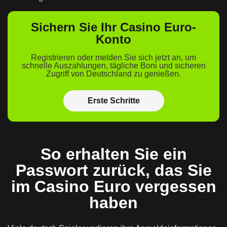
Sichern Sie Ihr Casino Euro-
Konto
Registrieren oder melden Sie sich jetzt an, um
schnelle Auszahlungen, tägliche Boni und sicheren
Zugriff von Deutschland zu genießen.
Erste Schritte
So erhalten Sie ein
Passwort zurück, das Sie
im Casino Euro vergessen
haben