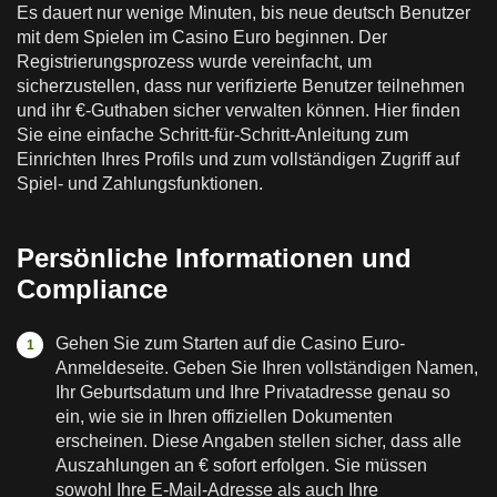
Es dauert nur wenige Minuten, bis neue deutsch Benutzer
Anpassen der Benachrichtigungseinstellungen
mit dem Spielen im Casino Euro beginnen. Der
Registrierungsprozess wurde vereinfacht, um
So reagieren Sie auf Warnungen und halten Ihr
sicherzustellen, dass nur verifizierte Benutzer teilnehmen
Gleichgewicht sicher
und ihr €-Guthaben sicher verwalten können. Hier finden
Hilfe beim Anmelden vom Casino Euro Support
Sie eine einfache Schritt-für-Schritt-Anleitung zum
erhalten
Einrichten Ihres Profils und zum vollständigen Zugriff auf
Spiel- und Zahlungsfunktionen.
Schützen Sie Ihre deutsch Casino Euro-
Informationen
Tipps zur Kontosicherheit, die funktionieren
Persönliche Informationen und
Compliance
Auf seltsames Verhalten achten
Gehen Sie zum Starten auf die Casino Euro-
Anmeldeseite. Geben Sie Ihren vollständigen Namen,
Ihr Geburtsdatum und Ihre Privatadresse genau so
ein, wie sie in Ihren offiziellen Dokumenten
erscheinen. Diese Angaben stellen sicher, dass alle
Auszahlungen an € sofort erfolgen. Sie müssen
sowohl Ihre E-Mail-Adresse als auch Ihre