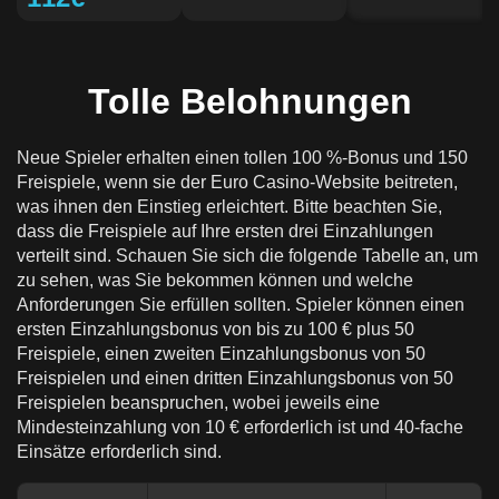
Tolle Belohnungen
Neue Spieler erhalten einen tollen 100 %-Bonus und 150
Freispiele, wenn sie der Euro Casino-Website beitreten,
was ihnen den Einstieg erleichtert. Bitte beachten Sie,
dass die Freispiele auf Ihre ersten drei Einzahlungen
verteilt sind. Schauen Sie sich die folgende Tabelle an, um
zu sehen, was Sie bekommen können und welche
Anforderungen Sie erfüllen sollten. Spieler können einen
ersten Einzahlungsbonus von bis zu 100 € plus 50
Freispiele, einen zweiten Einzahlungsbonus von 50
Freispielen und einen dritten Einzahlungsbonus von 50
Freispielen beanspruchen, wobei jeweils eine
Mindesteinzahlung von 10 € erforderlich ist und 40-fache
Einsätze erforderlich sind.