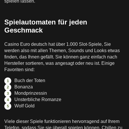
spielen lassen.
Spielautomaten für jeden
Geschmack
Casino Euro deutsch hat über 1.000 Slot-Spiele, Sie
werden also mit allen Themen, Sounds und Looks etwas
finden, das Ihnen gefällt. Sie können ganz einfach nach
Hersteller sortieren, was angesagt oder neu ist. Einige
Favoriten sind:
Buch der Toten
Bonanza
Mondprinzessin
Unsterbliche Romanze
Wolf Gold
Viele dieser Spiele funktionieren hervorragend auf Ihrem
Telefon, sodass Sie sie überall spielen können. Chillen zu