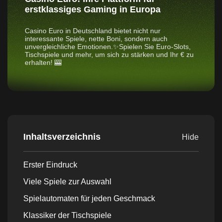
erstklassiges Gaming in Europa
Casino Euro in Deutschland bietet nicht nur
interessante Spiele, nette Boni, sondern auch
unvergleichliche Emotionen.✨Spielen Sie Euro-Slots,
Tischspiele und mehr, um sich zu stärken und Ihr € zu
erhalten! 🎰
Inhaltsverzeichnis
Hide
Erster Eindruck
Viele Spiele zur Auswahl
Spielautomaten für jeden Geschmack
Klassiker der Tischspiele