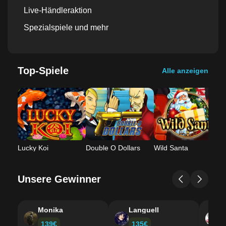
Live-Händleraktion
Spezialspiele und mehr
Tolle Belohnungen
Einfaches und sicheres Banking
Top-Spiele
Alle anzeigen
Spielen Sie unterwegs
Spielen Sie auf Nummer sicher
Lucky Koi
Double O Dollars
Wild Santa
G
Unsere Gewinner
Monika
Languell
R
139€
135€