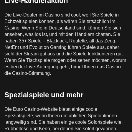
Live-Händleraktion
Die Live-Dealer im Casino sind cool, weil Sie Spiele in
Echtzeit spielen können, als wären Sie tatsächlich im
Casino. Wenn Sie in Deutschland sind, können Sie sich
ansehen, was los ist, und mit den Händlern chatten. Sie
haben 35+ Spiele – Blackjack, Roulette, all das Zeug.
NetEnt und Evolution Gaming führen Spiele aus, daher
sieht der Stream gut aus und die Spiele funktionieren gut.
Wenn Sie Tischspiele mögen oder sehen möchten, worum
es bei der Live-Aufregung geht, bringt Ihnen das Casino
die Casino-Stimmung.
Spezialspiele und mehr
Die Euro Casino-Website bietet einige coole
Spezialspiele, wenn Ihnen die üblichen Spieloptionen
langweilig sind. Sie haben einige coole Sofortspiele wie
Rubbellose und Keno, bei denen Sie sofort gewinnen