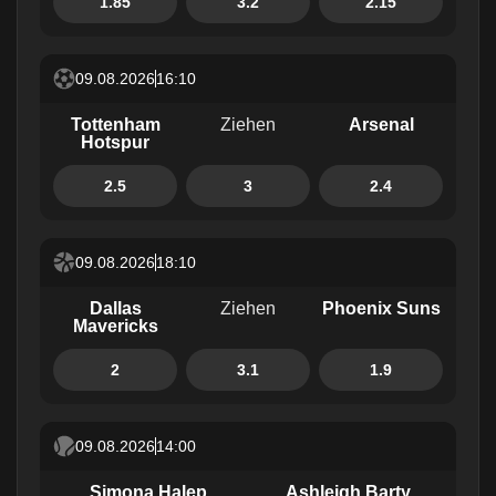
1.85
3.2
2.15
09.08.2026
16:10
Tottenham
Ziehen
Arsenal
Hotspur
2.5
3
2.4
09.08.2026
18:10
Dallas
Ziehen
Phoenix Suns
Mavericks
2
3.1
1.9
09.08.2026
14:00
Simona Halep
Ashleigh Barty