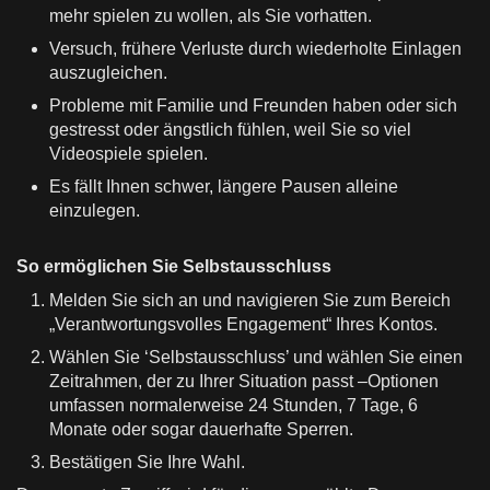
mehr spielen zu wollen, als Sie vorhatten.
Versuch, frühere Verluste durch wiederholte Einlagen
auszugleichen.
Probleme mit Familie und Freunden haben oder sich
gestresst oder ängstlich fühlen, weil Sie so viel
Videospiele spielen.
Es fällt Ihnen schwer, längere Pausen alleine
einzulegen.
So ermöglichen Sie Selbstausschluss
Melden Sie sich an und navigieren Sie zum Bereich
„Verantwortungsvolles Engagement“ Ihres Kontos.
Wählen Sie ‘Selbstausschluss’ und wählen Sie einen
Zeitrahmen, der zu Ihrer Situation passt –Optionen
umfassen normalerweise 24 Stunden, 7 Tage, 6
Monate oder sogar dauerhafte Sperren.
Bestätigen Sie Ihre Wahl.