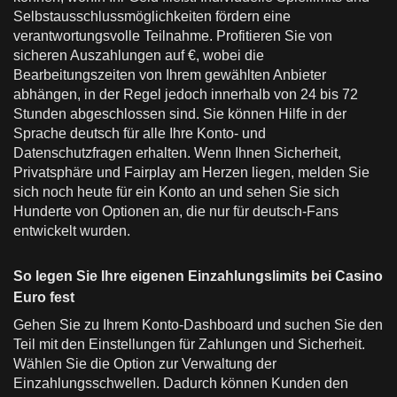
Selbstausschlussmöglichkeiten fördern eine
verantwortungsvolle Teilnahme. Profitieren Sie von
sicheren Auszahlungen auf €, wobei die
Bearbeitungszeiten von Ihrem gewählten Anbieter
abhängen, in der Regel jedoch innerhalb von 24 bis 72
Stunden abgeschlossen sind. Sie können Hilfe in der
Sprache deutsch für alle Ihre Konto- und
Datenschutzfragen erhalten. Wenn Ihnen Sicherheit,
Privatsphäre und Fairplay am Herzen liegen, melden Sie
sich noch heute für ein Konto an und sehen Sie sich
Hunderte von Optionen an, die nur für deutsch-Fans
entwickelt wurden.
So legen Sie Ihre eigenen Einzahlungslimits bei Casino
Euro fest
Gehen Sie zu Ihrem Konto-Dashboard und suchen Sie den
Teil mit den Einstellungen für Zahlungen und Sicherheit.
Wählen Sie die Option zur Verwaltung der
Einzahlungsschwellen. Dadurch können Kunden den