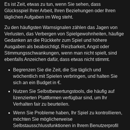
Es ist Zeit, etwas zu tun, wenn Sie sehen, dass
Glücksspiel Ihrer Arbeit, Ihren Beziehungen oder Ihren
täglichen Aufgaben im Weg steht.
Zu den häufigsten Warnsignalen zählen das Jagen von
Verlusten, das Verbergen von Spielgewohnheiten, häufige
Gedanken an die Rückkehr zum Spiel und höhere
Ausgaben als beabsichtigt. Reizbarkeit, Angst oder
Stimmungsschwankungen, wenn man nicht spielt, sind
ebenfalls Anzeichen dafür, dass etwas nicht stimmt.
Begrenzen Sie die Zeit, die Sie täglich und
wöchentlich mit Spielen verbringen, und halten Sie
sich an ein Budget in €.
Nutzen Sie Selbstbewertungstools, die häufig auf
lizenzierten Plattformen verfügbar sind, um Ihr
Verhalten fair zu beurteilen.
Wenn Sie Probleme haben, Ihr Spiel zu kontrollieren,
möchten Sie möglicherweise
Selbstausschlussfunktionen in Ihrem Benutzerprofil