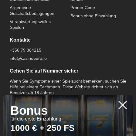
Allgemeine
Promo-Code
Geschäftsbedingungen
Bonus ohne Einzahlung
Verantwortungsvolles
Spielen
Kontakte
+356 79 384215
info@casinoeuro.io
Gehen Sie auf Nummer sicher
Wenn Sie Symptome einer Spielsucht bemerken, suchen Sie
Hilfe bei einem Fachmann. Diese Website richtet sich an
Benutzer ab 18 Jahren.
Bonus
für die erste Einzahlung
1000 € + 250 FS
Sprache wechseln