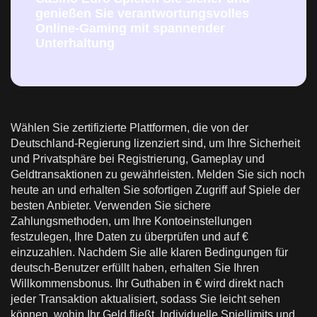
genießen Sie verantwortungsvolles
Online-Gaming mit spannender
Unterhaltung
Wählen Sie zertifizierte Plattformen, die von der
Deutschland-Regierung lizenziert sind, um Ihre Sicherheit
und Privatsphäre bei Registrierung, Gameplay und
Geldtransaktionen zu gewährleisten. Melden Sie sich noch
heute an und erhalten Sie sofortigen Zugriff auf Spiele der
besten Anbieter. Verwenden Sie sichere
Zahlungsmethoden, um Ihre Kontoeinstellungen
festzulegen, Ihre Daten zu überprüfen und auf €
einzuzahlen. Nachdem Sie alle klaren Bedingungen für
deutsch-Benutzer erfüllt haben, erhalten Sie Ihren
Willkommensbonus. Ihr Guthaben in € wird direkt nach
jeder Transaktion aktualisiert, sodass Sie leicht sehen
können, wohin Ihr Geld fließt. Individuelle Spiellimits und