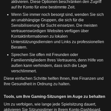
aktivieren. Diese Optionen beschränken den Zugriff
auf Ihr Konto für eine bestimmte Zeit.
Wenn Sie immer noch besorgt sind, wenden Sie sich
an unabhängige Gruppen, die sich für die
Sensibilisierung für Sucht einsetzen. Die meisten
vertrauenswürdigen Websites verfügen über
Kontaktinformationen zu lokalen
Unterstützungsdiensten und Links zu professionellen
Beratern.
Sprechen Sie offen mit Freunden oder
Familienmitgliedern Ihres Vertrauens, denn Hilfe von
außen kann verhindern, dass sich die Lage
verschlimmert.
Diese einfachen Schritte helfen Ihnen, Ihre Finanzen und
Ihre Gesundheit in Ordnung zu halten.
Tools, um Ihre Gaming-Sitzungen im Auge zu behalten
Um zu verfolgen, wie lange jede Spielsitzung dauert,
aktivieren Sie Sitzungstimer in Ihrem Konto-Dashboard.